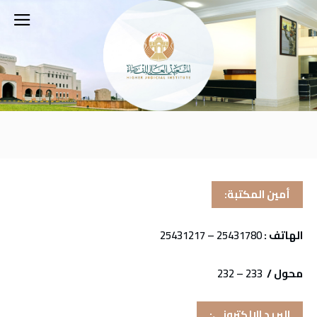
أمين المكتبة:
الهاتف :
25431780 – 25431217
محول /
233 – 232
البريد الإلكتروني: