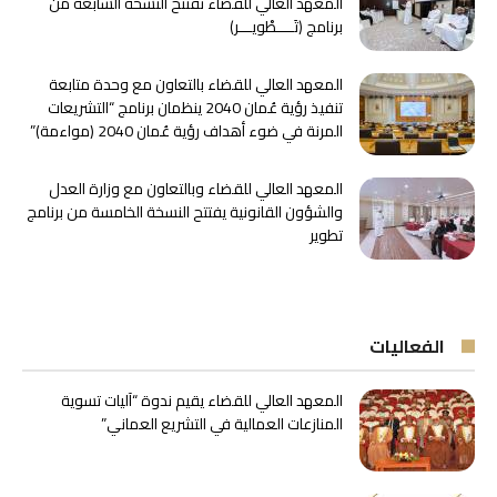
المعهد العالي للقضاء تفتتح النسخة السابعة من
برنامج ﴿تَــــطْويـــر﴾
المعهد العالي للقضاء بالتعاون مع وحدة متابعة
تنفيذ رؤية عُمان 2040 ينظمان برنامج “التشريعات
المرنة في ضوء أهداف رؤية عُمان 2040 (مواءمة)”
المعهد العالي للقضاء وبالتعاون مع وزارة العدل
والشؤون القانونية يفتتح النسخة الخامسة من برنامج
تطوير
الفعاليات
المعهد العالي للقضاء يقيم ندوة “آليات تسوية
المنازعات العمالية في التشريع العماني”