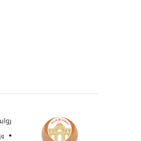
رواب
وز