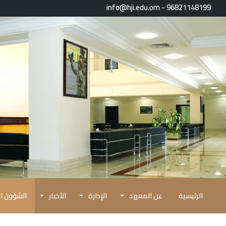
96821148199 - info@hji.edu.om
الرئيسية
عن المعهد
الإدارة
الأخبار
الشؤون ال