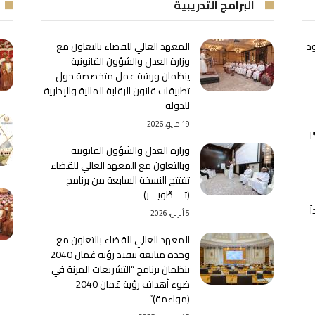
البرامج التدريبية
د
المعهد العالي للقضاء بالتعاون مع
وزارة العدل والشؤون القانونية
ينظمان ورشة عمل متخصصة حول
تطبيقات قانون الرقابة المالية والإدارية
للدولة
19 مايو، 2026
ا
وزارة العدل والشؤون القانونية
وبالتعاون مع المعهد العالي للقضاء
تفتتح النسخة السابعة من برنامج
﴿تَــــطْويـــر﴾
ً
5 أبريل، 2026
المعهد العالي للقضاء بالتعاون مع
وحدة متابعة تنفيذ رؤية عُمان 2040
ينظمان برنامج “التشريعات المرنة في
ضوء أهداف رؤية عُمان 2040
(مواءمة)”