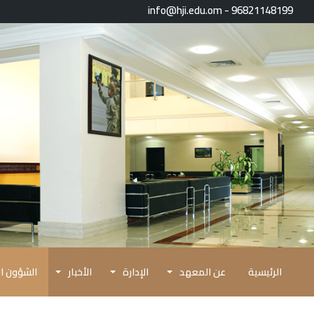
96821148199 - info@hji.edu.om
الرئيسية
عن المعهد
الإدارة
الأخبار
الشؤون ال