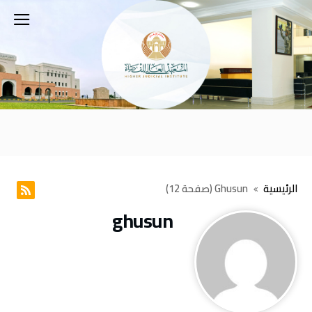
‫الرئيسية‬
Ghusun
(‫صفحة‬ 12)
ghusun