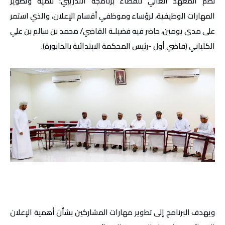
نظم المعهد العالي للقضاء برنامجه التدريبي: تنمية وتطوير
المهارات الوظيفية، لرؤساء وموظفي أقسام الإعلان، والذي استمر
على مدى يومين، حاضر فيه فضيلـة القاضي/ محمد بن سالم بن علي
الكلباني (قاضي أول -رئيس المحكمة الابتدائية بالخابورة).
ويهدف البرنامج إلى تطوير مهارات المشاركين بشأن أهمية الإعلان